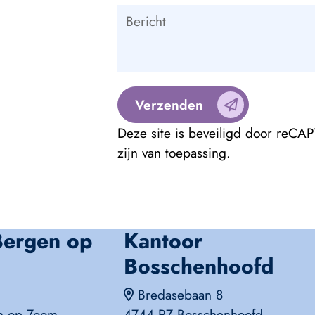
Verzenden
Deze site is beveiligd door reC
zijn van toepassing.
Bergen op
Kantoor
Bosschenhoofd
Bredasebaan 8
n op Zoom
4744 RZ Bosschenhoofd