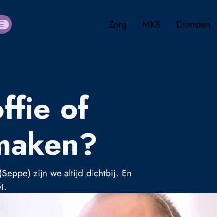
Zorg
MKB
Diensten
ffie of
smaken?
eppe) zijn we altijd dichtbij. En
t.