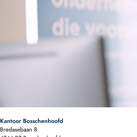
Wij helpen je graag
Benieuwd wat wij voor elkaar kunnen betekenen? Nee
eens vrijblijvend contact met ons op voor een gratis
adviesgesprek.
Kantoor Bosschenhoofd
Bredasebaan 8