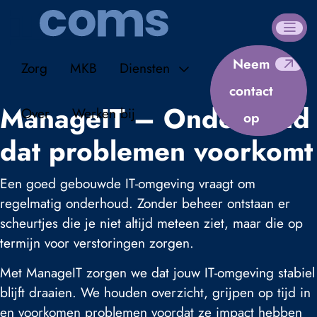
Neem
Zorg
MKB
Diensten
contact
ManageIT – Onderhoud
Over
Werken bij
op
dat problemen voorkomt
Een goed gebouwde IT-omgeving vraagt om
regelmatig onderhoud. Zonder beheer ontstaan er
scheurtjes die je niet altijd meteen ziet, maar die op
termijn voor verstoringen zorgen.
Met ManageIT zorgen we dat jouw IT-omgeving stabiel
blijft draaien. We houden overzicht, grijpen op tijd in
en voorkomen problemen voordat ze impact hebben