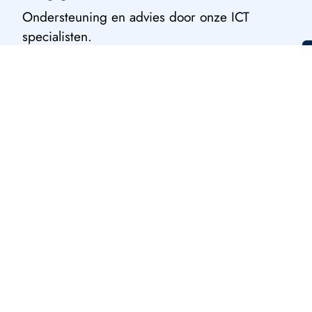
Ondersteuning en advies door onze ICT
specialisten.
Wil je grip op je IT-
beheer?
Twijfel je of jouw IT-omgeving goed wordt beheerd?
Of wil je meer rust en overzicht in je IT?
Start met een gratis IT-check. Dan kijken we samen
hoe jouw IT beter onderhouden en steviger beheerd
kan worden.